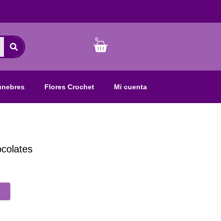
0
Cart
únebres
Flores Crochet
Mi cuenta
colates
o