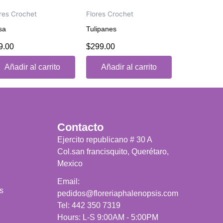
res Crochet
Flores Crochet
sa
Tulipanes
9.00
$
299.00
lorado
Valorado
n
con
0
Añadir al carrito
Añadir al carrito
de
5
Contacto
Ejercito republicano # 30 A
Col.san francisquito, Querétaro,
Mexico
Email:
s
pedidos@floreriaphalenopsis.com
Tel: 442 350 7319
Hours: L-S 9:00AM - 5:00PM