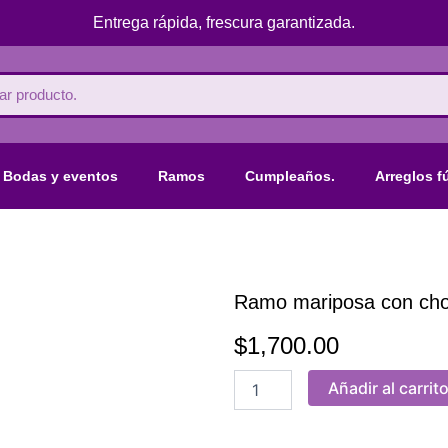
Entrega rápida, frescura garantizada.
Bodas y eventos
Ramos
Cumpleaños.
Arreglos f
Ramo mariposa con cho
$
1,700.00
Ramo
Añadir al carrit
mariposa
con
chocolates