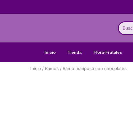
Ir
al
contenido
Search
Inicio
Tienda
Flora-Frutales
Inicio
/
Ramos
/ Ramo mariposa con chocolates