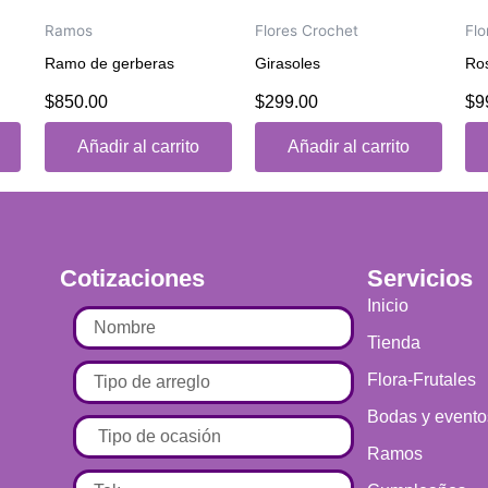
cantidad
Ramos
Flores Crochet
Flo
Ramo de gerberas
Girasoles
Ro
$
850.00
$
299.00
$
9
Valorado
Valorado
Va
con
con
co
0
0
0
Añadir al carrito
Añadir al carrito
de
de
de
5
5
5
Cotizaciones
Servicios
Inicio
Tienda
Flora-Frutales
Bodas y evento
Ramos