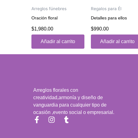
Arreglos fúnebres
Regalos para Él
Oración floral
Detalles para ellos
$
1,980.00
$
990.00
Valorado
Valorado
con
con
0
0
Añadir al carrito
Añadir al carrito
de
de
5
5
Arreglos florales con
creatividad,armonía y diseño de
vanguardia para cualquier tipo de
ocasión ,evento social o empresarial.
F
I
T
a
n
u
c
s
m